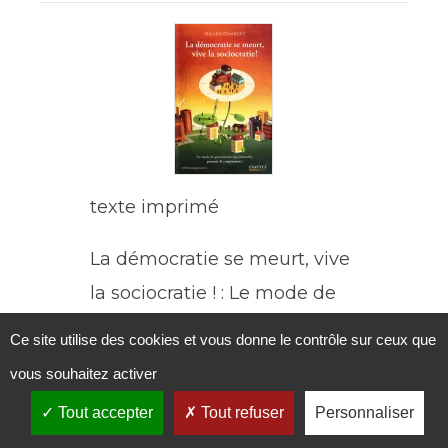
texte imprimé
La démocratie se meurt, vive
la sociocratie ! : Le mode de
gouvernance qui réconcilie
Ce site utilise des cookies et vous donne le contrôle sur ceux que
pouvoir et coopération
vous souhaitez activer
Charest, Gilles
|
, Auteur
Tout accepter
Tout refuser
Personnaliser
Esserci Edizioni
|
2007