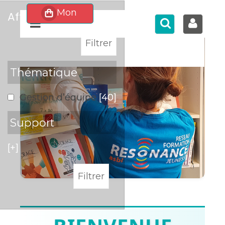
affiner
>
Thématique
Gestion d’équipe
[40]
Support
[+]