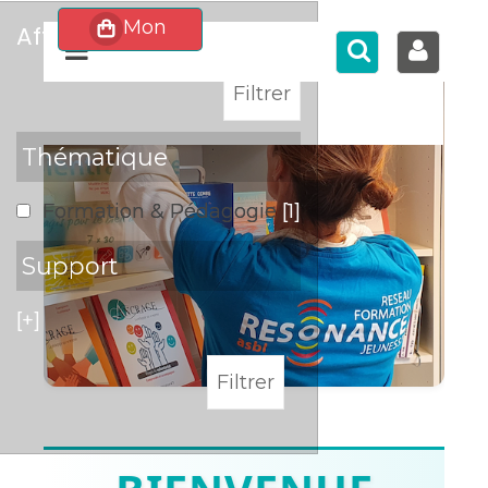
affiner
>
Thématique
Formation & Pédagogie
[1]
Support
[+]