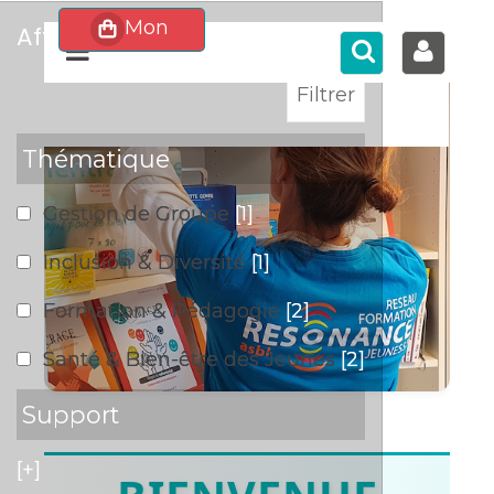
affiner
>
Thématique
Gestion de Groupe
[1]
Inclusion & Diversité
[1]
Formation & Pédagogie
[2]
Santé & Bien-être des Jeunes
[2]
Support
[+]