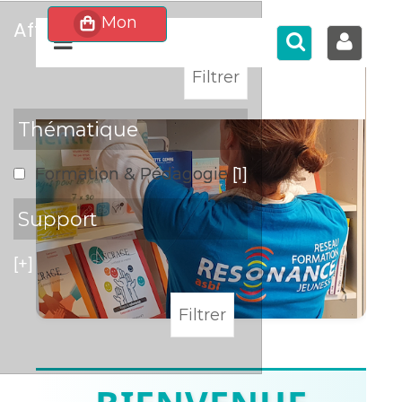
affiner
>
Thématique
Formation & Pédagogie
[1]
Support
[+]