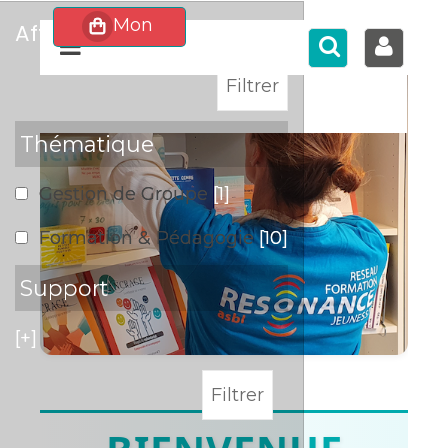
affiner
>
Thématique
Gestion de Groupe
[1]
Formation & Pédagogie
[10]
Support
[+]