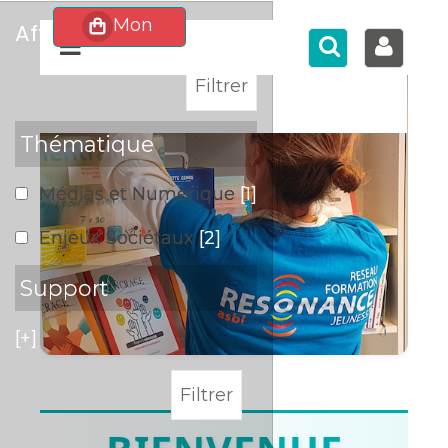
affiner
>
Thématique
Médias et Numérique
[1]
Enjeux Sociétaux
[2]
Support
[+]