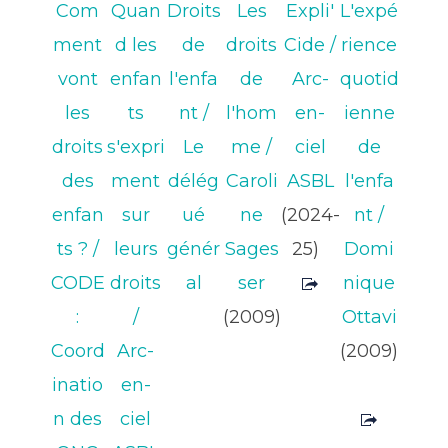
Com
Quan
Droits
Les
Expli'
L'expé
ment
d les
de
droits
Cide
/
rience
vont
enfan
l'enfa
de
Arc-
quotid
les
ts
nt
/
l'hom
en-
ienne
droits
s'expri
Le
me
/
ciel
de
des
ment
délég
Caroli
ASBL
l'enfa
enfan
sur
ué
ne
(2024-
nt
/
ts ?
/
leurs
génér
Sages
25)
Domi
CODE
droits
al
ser
nique
:
/
(2009)
Ottavi
Coord
Arc-
(2009)
inatio
en-
n des
ciel