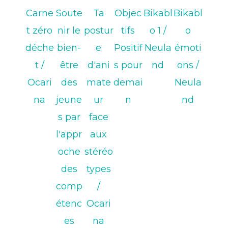
Carne
Soute
Ta
Objec
Bikabl
Bikabl
t zéro
nir le
postur
tifs
o 1
/
o
déche
bien-
e
Positif
Neula
émoti
t
/
être
d'ani
s pour
nd
ons
/
Ocari
des
mate
demai
Neula
na
jeune
ur
n
nd
s par
face
l'appr
aux
oche
stéréo
des
types
comp
/
étenc
Ocari
es
na