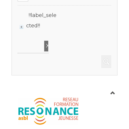
!!label_sele
cted!!